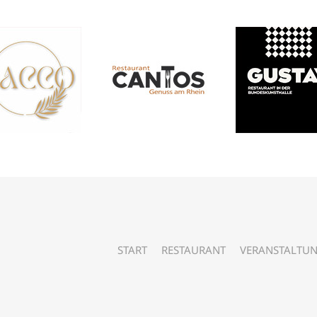
START
RESTAURANT
VERANSTALTU