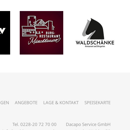
NGEN
ANGEBOTE
LAGE & KONTAKT
SPEISEKARTE
Tel. 0228-20 72 70 00
Dacapo Service GmbH