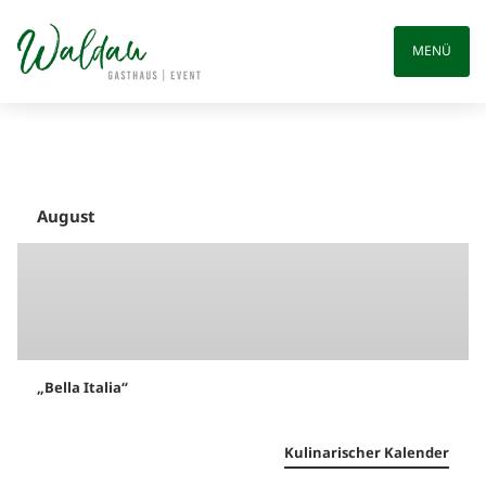
Skip
to
MENÜ
content
August
„Bella Italia“
Kulinarischer Kalender