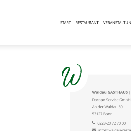
START
RESTAURANT
VERANSTALTU
Waldau GASTHAUS |
Dacapo Service GmbH
An der Waldau 50
53127 Bonn
0228-20 72 70 00
info@waldau-resta