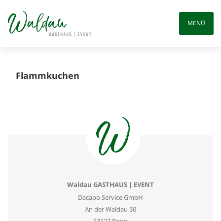
Skip
to
MENÜ
content
Flammkuchen
Waldau GASTHAUS | EVENT
Dacapo Service GmbH
An der Waldau 50
53127 Bonn