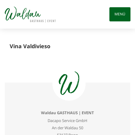
Skip
to
MENÜ
content
Vina Valdivieso
Waldau GASTHAUS | EVENT
Dacapo Service GmbH
An der Waldau 50
53127 Bonn