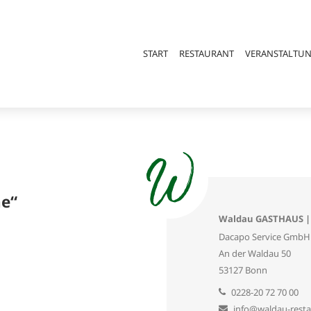
START
RESTAURANT
VERANSTALTU
he“
Waldau GASTHAUS |
Dacapo Service GmbH
An der Waldau 50
53127 Bonn
0228-20 72 70 00
info@waldau-resta